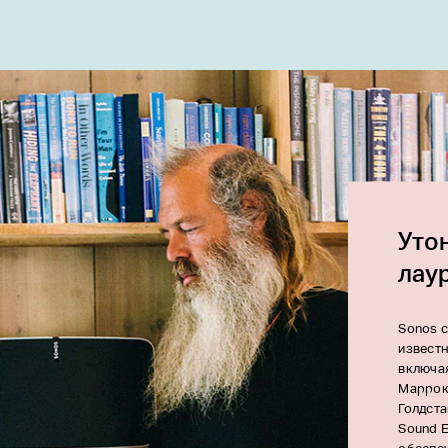
Уто
лау
Sonos с
извест
включа
Маррок
Голдста
Sound 