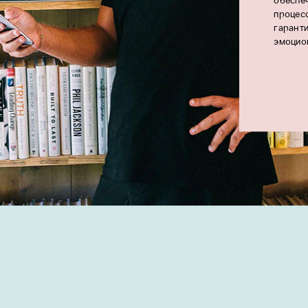
обеспе
процес
гаранти
эмоцио