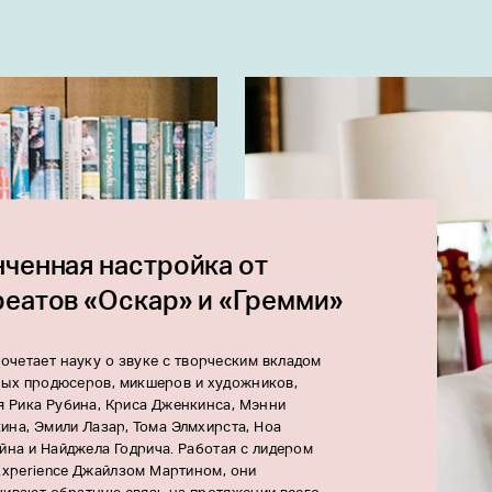
нченная настройка от
реатов «Оскар» и «Гремми»
очетает науку о звуке с творческим вкладом
ных продюсеров, микшеров и художников,
я Рика Рубина, Криса Дженкинса, Мэнни
ина, Эмили Лазар, Тома Элмхирста, Ноа
йна и Найджела Годрича. Работая с лидером
Experience Джайлзом Мартином, они