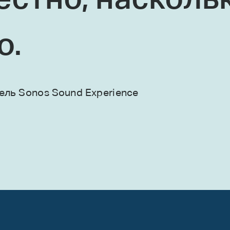
естно, насколь
о.
ль Sonos Sound Experience