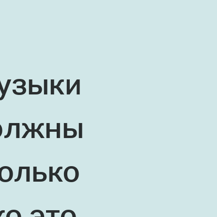
музыки
должны
только