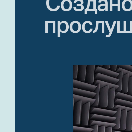
Создано
прослуш