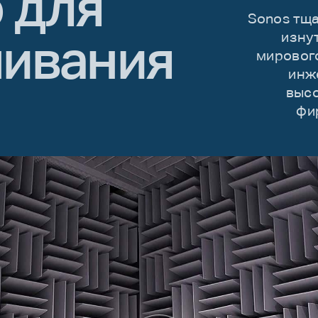
 для
Sonos тщ
ивания
изну
мирового
инж
высо
фи