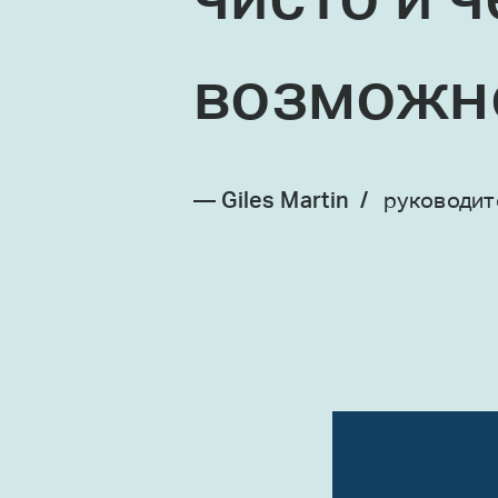
чисто и ч
возможн
— Giles Martin /
руководите