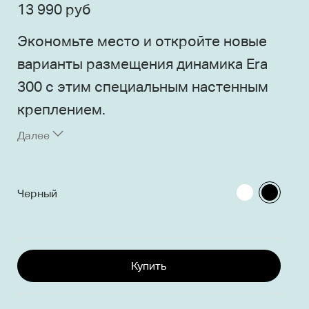
13 990 руб
Экономьте место и откройте новые
варианты размещения динамика Era
300 с этим специальным настенным
креплением.
Далее
Уменьшает отражения и минимизирует
Selec
вибрацию
colou
Цвет и финиш соответствуют Era 300 для
Черный
сохранения эстетики
Сдержанный минималистичный дизайн
обеспечивает доступ ко всем портам и
элементам управления динамика
Шаровое соединение позволяет наклонять
Купить
динамика на 15 градусов вверх или вниз, влево
или вправо
Зазор от стены 63 мм позволяет использовать