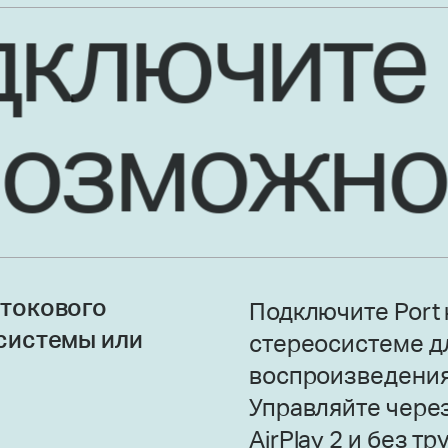
ключите
возможно
токового
Подключите Port
системы или
стереосистеме д
воспроизведения 
Управляйте чере
AirPlay 2 и без т