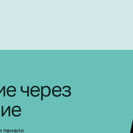
ие через
ие
и панели