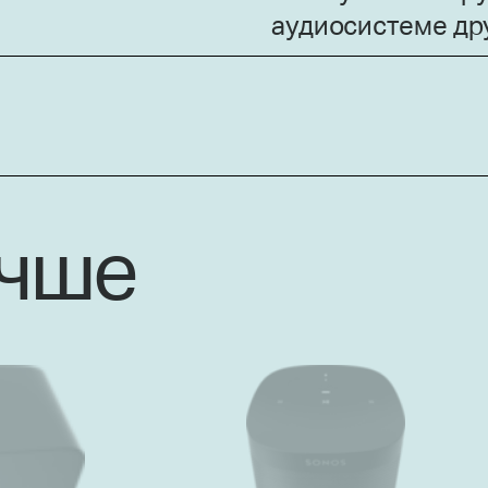
аудиосистеме др
учше