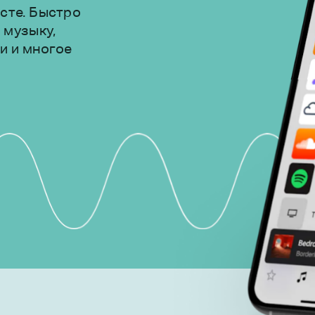
сте. Быстро
 музыку,
и и многое