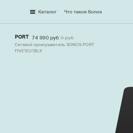
Каталог
Что такое Sonos
PORT
74 990 руб
0 руб
Сетевой проигрыватель SONOS PORT
Наушники
Как работает SONOS
FIVE1EU1BLK
Колонки
Превосходный звук
Домашний кинотеатр
Удобство использования
Аудиокомпоненты
Слушайте так, как вам
нравится
Аксессуары
Встраиваемая акустика