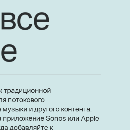
 все
е
 к традиционной
ля потокового
музыки и другого контента.
з приложение Sonos или Apple
руда добавляйте к